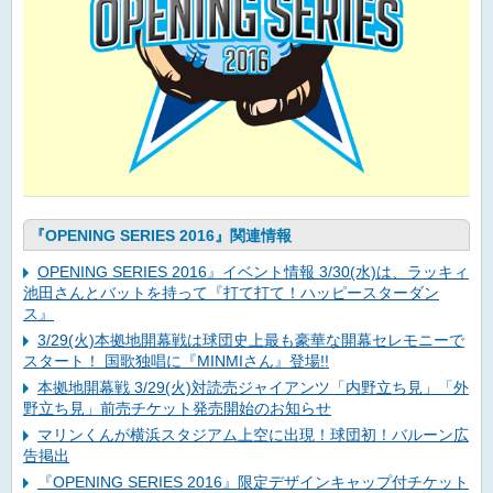
『OPENING SERIES 2016』関連情報
OPENING SERIES 2016』イベント情報 3/30(水)は、ラッキィ
池田さんとバットを持って『打て打て！ハッピースターダン
ス』
3/29(火)本拠地開幕戦は球団史上最も豪華な開幕セレモニーで
スタート！ 国歌独唱に『MINMIさん』登場!!
本拠地開幕戦 3/29(火)対読売ジャイアンツ「内野立ち見」「外
野立ち見」前売チケット発売開始のお知らせ
マリンくんが横浜スタジアム上空に出現！球団初！バルーン広
告掲出
『OPENING SERIES 2016』限定デザインキャップ付チケット