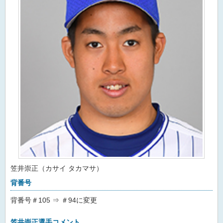
笠井崇正（カサイ タカマサ）
背番号
背番号＃105 ⇒ ＃94に変更
笠井崇正選手コメント