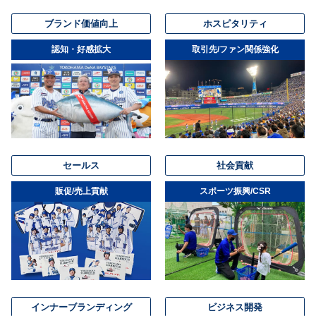
ブランド価値向上
ホスピタリティ
認知・好感拡大
取引先/ファン関係強化
セールス
社会貢献
販促/売上貢献
スポーツ振興/CSR
インナーブランディング
ビジネス開発